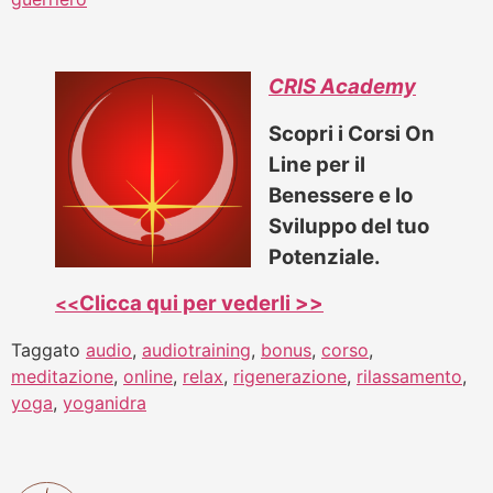
CRIS Academy
Scopri i Corsi On
Line per il
Benessere e lo
Sviluppo del tuo
Potenziale.
Clicca qui per vederli >>
<<
Taggato
audio
,
audiotraining
,
bonus
,
corso
,
meditazione
,
online
,
relax
,
rigenerazione
,
rilassamento
,
yoga
,
yoganidra