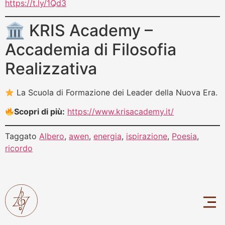
https://t.ly/1Qd3
🏛 KRIS Academy –
Accademia di Filosofia
Realizzativa
La Scuola di Formazione dei Leader della Nuova Era.
Scopri di più:
https://www.krisacademy.it/
Taggato
Albero
,
awen
,
energia
,
ispirazione
,
Poesia
,
ricordo