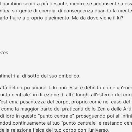
l bambino sembra più pesante, mentre se acconsente a esse
tentica sorgente di energia, di conseguenza quando la mente 
farlo fluire a proprio piacimento. Ma da dove viene il ki?
-ten
timetri al di sotto del suo ombelico.
ità del corpo umano. Il ki può essere definito come un’energ
unto centrale” in direzione di altri luoghi all’esterno del c
’estrema pesantezza del corpo, proprio come nel caso del
io come la maggior parte dei praticanti dello Zen e delle Arti 
o di loro in questo “punto centrale”, proseguendo poi all’infin
endoti continuamente al tuo “punto centrale” e restando cent
la relazione fisica del tuo corpo con l’universo.