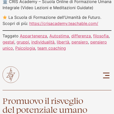
🏛 CRIS Academy – Scuola Online di Formazione Umana
Integrale (Video Lezioni e Meditazioni Guidate)
La Scuola di Formazione dell’Umanità de Futuro.
Scopri di più:
https://crisacademy.teachable.com/
Taggato
Appartenenza
,
Autostima
,
differenza
,
filosofia
,
gestal
,
gruppi
,
individualità
,
libertà
,
pensiero
,
pensiero
unico
,
Psicologia
,
team coaching
Promuovo il risveglio
del potenziale umano