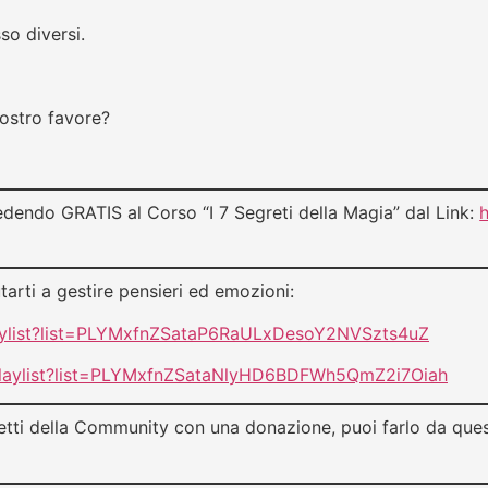
so diversi.
nostro favore?
dendo GRATIS al Corso “I 7 Segreti della Magia” dal Link:
h
arti a gestire pensieri ed emozioni:
laylist?list=PLYMxfnZSataP6RaULxDesoY2NVSzts4uZ
playlist?list=PLYMxfnZSataNlyHD6BDFWh5QmZ2i7Oiah
ti della Community con una donazione, puoi farlo da ques