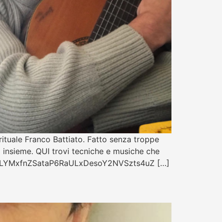
irituale Franco Battiato. Fatto senza troppe
 insieme. QUI trovi tecniche e musiche che
list=PLYMxfnZSataP6RaULxDesoY2NVSzts4uZ […]