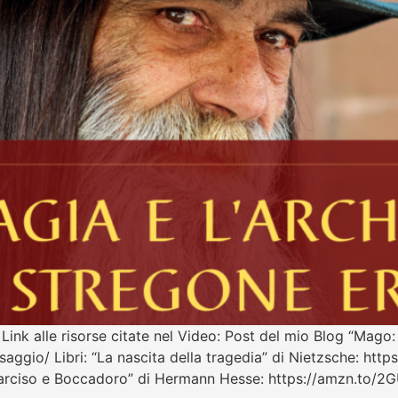
Link alle risorse citate nel Video: Post del mio Blog “Mago:
ggio/ Libri: “La nascita della tragedia” di Nietzsche: https
ciso e Boccadoro” di Hermann Hesse: https://amzn.to/2GUES