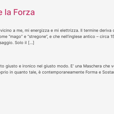
e la Forza
cino a me, mi energizza e mi elettrizza. Il termine deriva da
come “mago” e “stregone”, e che nell’inglese antico – circa 
saggio. Solo il […]
to giusto e ironico nel giusto modo. E’ una Maschera che ve
oprio in quanto tale, è contemporaneamente Forma e Sostanz