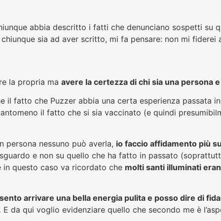
iunque abbia descritto i fatti che denunciano sospetti su 
, chiunque sia ad aver scritto, mi fa pensare: non mi fiderei 
ire la propria ma
avere la certezza di chi sia una persona e 
 il fatto che Puzzer abbia una certa esperienza passata in
 tantomeno il fatto che si sia vaccinato (e quindi presumibi
un persona nessuno può averla,
io faccio affidamento più s
 sguardo e non su quello che ha fatto in passato (soprattut
che in questo caso va ricordato che
molti santi illuminati er
 sento arrivare una bella energia pulita e posso dire di fid
.
E da qui voglio evidenziare quello che secondo me è l’asp