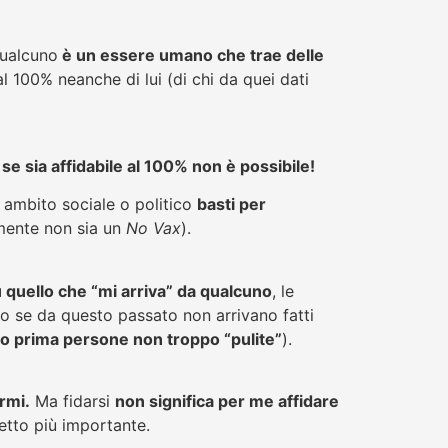
qualcuno
è un essere umano che trae delle
al 100% neanche di lui (di chi da quei dati
se sia affidabile al 100% non è possibile!
 ambito sociale o politico
basti per
lmente non sia un
No Vax
).
u quello che “mi arriva” da qualcuno
, le
to se da questo passato non arrivano fatti
ano prima persone non troppo “pulite”
).
armi.
Ma fidarsi
non significa per me affidare
etto più importante.