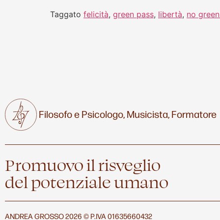
Taggato
felicità
,
green pass
,
libertà
,
no green
Filosofo e Psicologo,
Musicista,
Formatore
Promuovo il risveglio
del potenziale umano
ANDREA GROSSO 2026 © P.IVA 01635660432