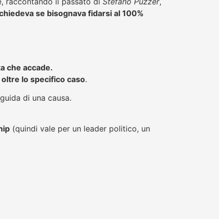
e, raccontando il passato di
Stefano Puzzer
,
 chiedeva se bisognava fidarsi al 100%
ta che accade.
 oltre lo specifico caso
.
guida di una causa.
hip
(quindi vale per un leader politico, un