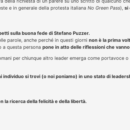
a della richiesta di un parere su uno scritto di qualcuno ch
este e in generale della protesta italiana
No Green Pass
),
si
etti sulla buona fede di Stefano Puzzer.
le parole, anche perché in questi giorni
non è la prima vol
to a questa persona
pone in atto delle riflessioni che vanno
omani per chiunque altro leader emerga come portavoce o 
i individuo si trovi (o noi poniamo) in uno stato di leaders
n la ricerca della felicità e della libertà.