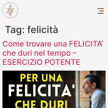
Tag:
felicità
Come trovare una FELICITA’
che duri nel tempo –
ESERCIZIO POTENTE